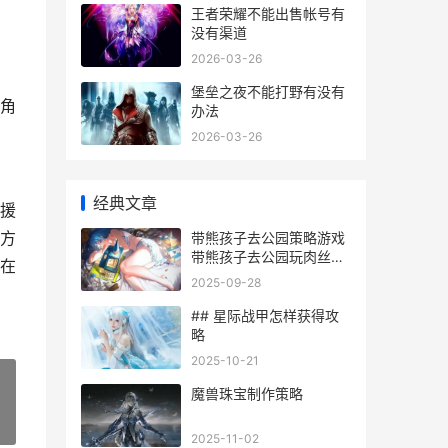
王者荣耀不能出售帐号有
没有渠道
2026-03-26
堡垒之夜不能打野有没有
角
办法
2026-03-26
经典文章
援
方
带熊孩子去公园策略游戏
带熊孩子去公园玩肉丝脚
在
百家号
2025-09-28
## 星际战甲怎样获得攻
略
2025-10-21
魔兽珠宝制作策略
»
2025-11-02