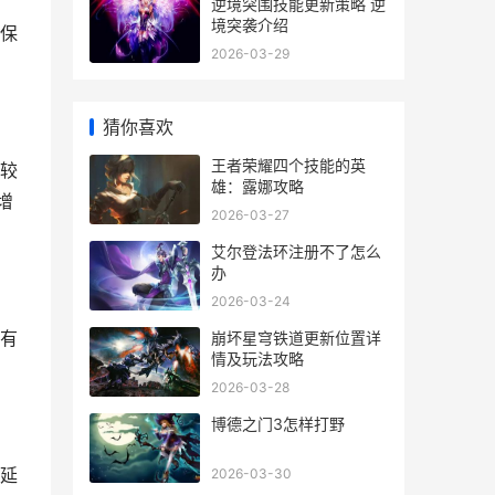
逆境突围技能更新策略 逆
境突袭介绍
保
2026-03-29
猜你喜欢
王者荣耀四个技能的英
较
雄：露娜攻略
增
2026-03-27
艾尔登法环注册不了怎么
办
2026-03-24
有
崩坏星穹铁道更新位置详
情及玩法攻略
2026-03-28
博德之门3怎样打野
延
2026-03-30