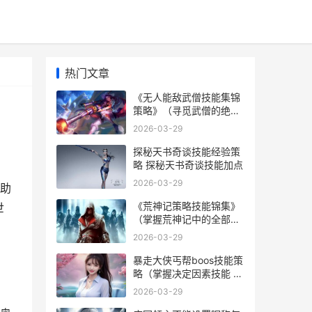
热门文章
《无人能敌武僧技能集锦
策略》（寻觅武僧的绝世
武技 无人能敌游戏
2026-03-29
探秘天书奇谈技能经验策
略 探秘天书奇谈技能加点
2026-03-29
助
《荒神记策略技能锦集》
世
（掌握荒神记中的全部技
能 神荒纪百度百科女主
2026-03-29
暴走大侠丐帮boos技能策
略（掌握决定因素技能 暴
走大侠丐帮门派技能
2026-03-29