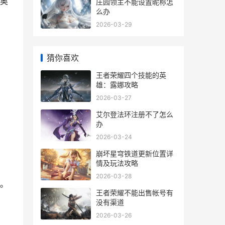
奥
庄园领主不能设置昵称怎
么办
2026-03-29
猜你喜欢
王者荣耀四个技能的英
雄：露娜攻略
2026-03-27
艾尔登法环注册不了怎么
办
2026-03-24
崩坏星穹铁道更新位置详
情及玩法攻略
2026-03-28
。
王者荣耀不能出售帐号有
没有渠道
2026-03-26