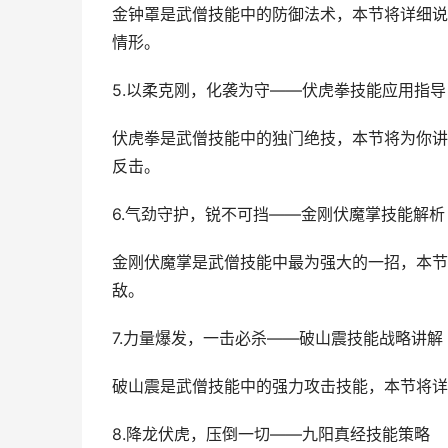
金钟罩是武僧技能中的防御法术，本节将详细说
情形。
5.以柔克刚，化袭为守——伏虎拳技能应用指导
伏虎拳是武僧技能中的独门绝技，本节将为你讲
反击。
6.气劲守护，锐不可挡——金刚伏魔掌技能解析
金刚伏魔掌是武僧技能中最为强大的一招，本节
敌。
7.力量爆发，一击必杀——破山震技能战略讲解
破山震是武僧技能中的强力攻击技能，本节将详
8.降龙伏虎，压倒一切——九阳真经技能策略