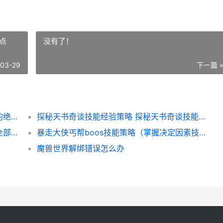
点
没有了！
-03-29
下一篇 
《无人能敌武僧技能集锦策略》（寻觅武僧的绝世武技 无人能敌游戏
探秘天书奇谈技能经验策略 探秘天书奇谈技能加点
《荒神记策略技能锦集》（掌握荒神记中的全部技能 神荒纪百度百科女主
暴走大侠丐帮boos技能策略（掌握决定因素技能 暴走大侠丐帮门派技能
魔兽世界解绑错误怎么办