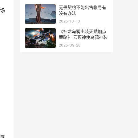
无畏契约不能出售帐号有
场
没有办法
2025-10-10
《神龙乌鸦出装天赋加点
策略》 云顶神使乌鸦神装
2025-09-28
屏