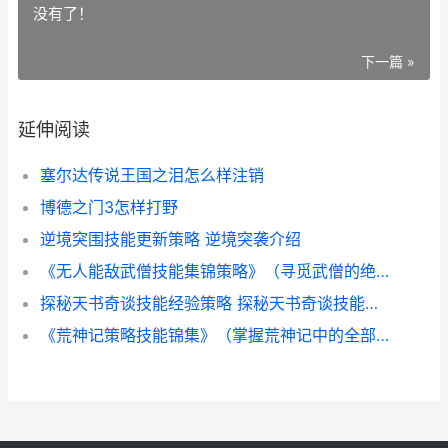
没有了！
下一篇 »
延伸阅读
塞尔达传说王国之泪怎么样注销
博德之门3怎样打野
逆境突围技能更新策略 逆境突袭介绍
《无人能敌武僧技能集锦策略》（寻觅武僧的绝世武技 无人能敌游戏
探秘天书奇谈技能经验策略 探秘天书奇谈技能加点
《荒神记策略技能锦集》（掌握荒神记中的全部技能 神荒纪百度百科女主