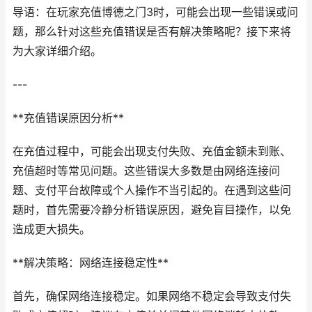
导语：在玩家充值博德之门3时，可能会出现一些错误或问
题，那么针对这些充值错误是否有解决策略呢？接下来将
为大家详细介绍。
---
**充值错误原因分析**
在充值过程中，可能会出现支付失败、充值金额未到账、
充值超时等常见问题。这些错误大多数是由网络连接问
题、支付平台故障或个人操作不当引起的。在遇到这些问
题时，首先需要冷静分析错误原因，避免盲目操作，以免
造成更大损失。
**解决策略：网络连接稳定性**
首先，确保网络连接稳定。如果网络不稳定会导致支付失