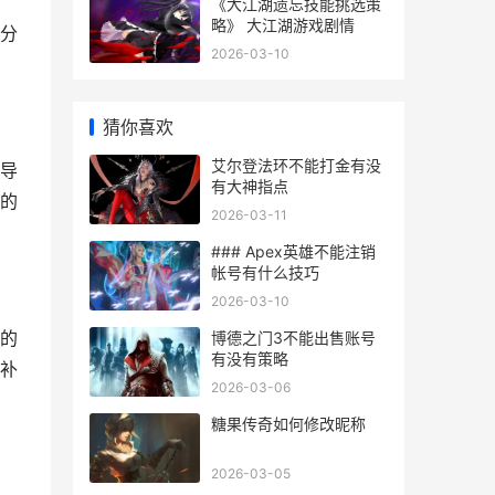
《大江湖遗忘技能挑选策
略》 大江湖游戏剧情
分
2026-03-10
猜你喜欢
艾尔登法环不能打金有没
导
有大神指点
的
2026-03-11
### Apex英雄不能注销
帐号有什么技巧
2026-03-10
的
博德之门3不能出售账号
有没有策略
补
2026-03-06
糖果传奇如何修改昵称
2026-03-05