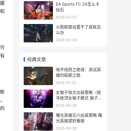
握
EA Sports FC 24怎么卡
钻石
和
2026-03-07
火箭联盟设置不了皮肤怎
么办
2026-03-06
可
有
经典文章
地平线西之绝境：测试英
雄的砥砺之路
2026-01-22
断
女猴子铭文出装策略（探
寻绝顶女猴子模式 猴子全
，
输出铭文
2025-09-28
的
曙光英雄忘川出装策略 曙
光英雄望舒重做
2025-09-28