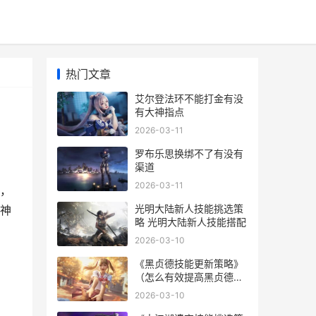
热门文章
艾尔登法环不能打金有没
有大神指点
2026-03-11
罗布乐思换绑不了有没有
渠道
2026-03-11
，
光明大陆新人技能挑选策
神
略 光明大陆新人技能搭配
2026-03-10
《黑贞德技能更新策略》
（怎么有效提高黑贞德的
技能等级 黑贞德技能升级
2026-03-10
顺序