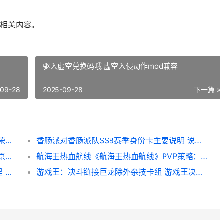
相关内容。
驱入虚空兑换码哦 虚空入侵动作mod兼容
-09-28
2025-09-28
下一篇 
王者荣耀荣耀王者荣耀荣耀小姿势 王者荣耀荣耀王者多少星
香肠派对香肠派队SS8赛季身份卡主要说明 说一说香肠派对
原神【隐藏成就】和珍稀之鸟类的短暂邂逅 原神魈隐藏成就
航海王热血航线《航海王热血航线》PVP策略：梦想和现实的转变 航海王热血航线鬼岛路飞
航海王热血航线热血航线神奇人的礼物在哪里 航海王热血航线鬼岛路飞
游戏王：决斗链接巨龙除外杂技卡组 游戏王决斗链接经典服