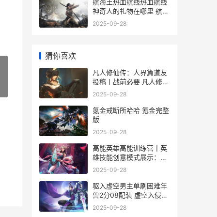
航海王热血航线热血航线
神奇人的礼物在哪里 航海
王热血航线鬼岛路飞
2025-09-28
猜你喜欢
凡人修仙传：人界篇道友
投稿丨战前必要 凡人修仙
»
传人物介绍
2025-09-28
氪金戒断所哈哈 氪金完整
版
2025-09-28
高能英雄高能训练营丨英
雄技能创意模式展示：因
地制宜 高能战绩谁的作品
2025-09-28
驱入虚空男主单刷困难年
兽2分08配装 虚空入侵最
终治愈药
2025-09-28