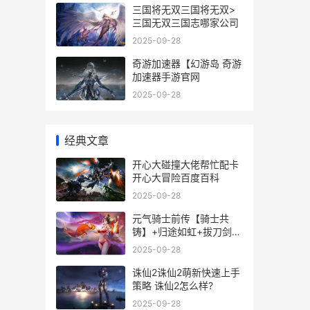
三国将无双三国将无双>
三国无双三国志哪家公司
2025-09-28
奇游加速器【幻游岛 奇游
加速器手游官网
2025-09-28
经典文章
开心大碰撞大佬帮忙配卡
开心大冒险百度百科
2025-09-28
元气骑士前传【骑士共
铸】+归途如虹+拔刀剑影
澈 元气骑士前传碧蓝玉扳
2025-09-28
指在哪刷
诛仙2诛仙2萌新快速上手
策略 诛仙2怎么样?
2025-09-28