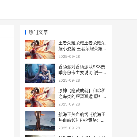
热门文章
王者荣耀荣耀王者荣耀荣
耀小姿势 王者荣耀荣耀王
者多少星
2025-09-28
香肠派对香肠派队SS8赛
季身份卡主要说明 说一说
香肠派对
2025-09-28
原神【隐藏成就】和珍稀
之鸟类的短暂邂逅 原神魈
隐藏成就
2025-09-28
航海王热血航线《航海王
热血航线》PVP策略：梦
想和现实的转变 航海王热
2025-09-28
血航线鬼岛路飞