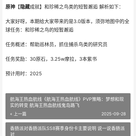
原神
【
隐藏
成就】和珍稀之鸟类的短暂邂逅 解析如下：
大家好呀，本期给大家带来的是3.0版本，须弥地图中的全
球任务：和珍稀之鸟的短暂邂逅
任务概述：帮助巡林员，抓住捕杀鸟类的研究员
任务奖励：30原石，3.25w摩拉，3本紫书
预计用时：2025
航海王热血航线《航海王热血航线》PVP策略：梦想和现
实的转变 航海王热血航线鬼岛路飞
« 上一篇
2025-09-28
香肠派对香肠派队SS8赛季身份卡主要说明 说一说香肠派
对