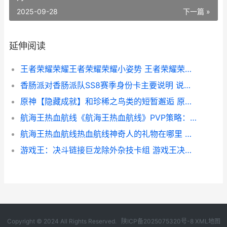
2025-09-28
下一篇 »
延伸阅读
王者荣耀荣耀王者荣耀荣耀小姿势 王者荣耀荣耀王者多少星
香肠派对香肠派队SS8赛季身份卡主要说明 说一说香肠派对
原神【隐藏成就】和珍稀之鸟类的短暂邂逅 原神魈隐藏成就
航海王热血航线《航海王热血航线》PVP策略：梦想和现实的转变 航海王热血航线鬼岛路飞
航海王热血航线热血航线神奇人的礼物在哪里 航海王热血航线鬼岛路飞
游戏王：决斗链接巨龙除外杂技卡组 游戏王决斗链接经典服
Copyright © 2024 All Rights Reserved.
陕ICP备2025075320号-8
XML地图