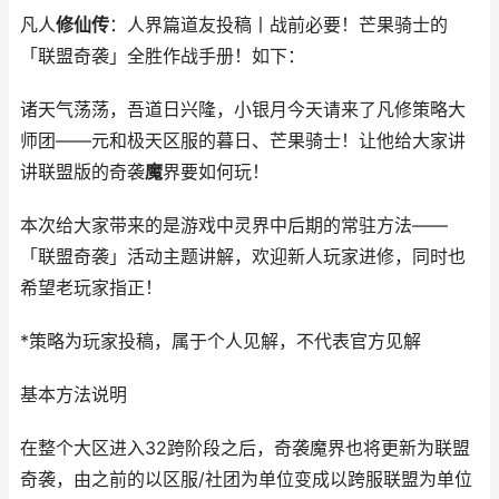
凡人
修仙传
：人界篇道友投稿丨战前必要！芒果骑士的
「联盟奇袭」全胜作战手册！如下：
诸天气荡荡，吾道日兴隆，小银月今天请来了凡修策略大
师团——元和极天区服的暮日、芒果骑士！让他给大家讲
讲联盟版的奇袭
魔
界要如何玩！
本次给大家带来的是游戏中灵界中后期的常驻方法——
「联盟奇袭」活动主题讲解，欢迎新人玩家进修，同时也
希望老玩家指正！
*策略为玩家投稿，属于个人见解，不代表官方见解
基本方法说明
在整个大区进入32跨阶段之后，奇袭魔界也将更新为联盟
奇袭，由之前的以区服/社团为单位变成以跨服联盟为单位