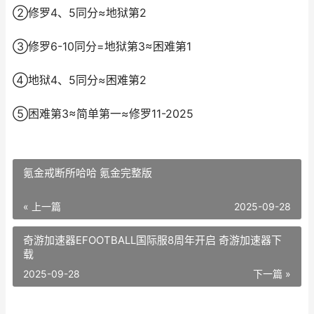
②修罗4、5同分≈地狱第2
③修罗6-10同分=地狱第3≈困难第1
④地狱4、5同分≈困难第2
⑤困难第3≈简单第一≈修罗11-2025
氪金戒断所哈哈 氪金完整版
« 上一篇
2025-09-28
奇游加速器EFOOTBALL国际服8周年开启 奇游加速器下
载
2025-09-28
下一篇 »