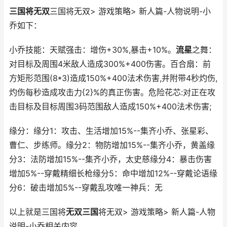
三国将无双
三国将无双> 游戏策略> 新人篇-人物说明-小
乔如下：
小乔技能：天赋强击：增伤+30%,暴击+10%。
流星
之舞：
对目标及周围4米敌人造成300%+400伤害。百合扇：前
方矩形范围(8*3)造成150%+400法术伤害,并附带4秒灼伤,
灼伤每秒造成攻击力{2}%的真正伤害。危险花芯:对正在攻
击目标及目标周围3码范围敌人造成150%+400法术伤害;
缘分：缘分1：攻击、生活增加15%--集齐小乔、张星彩、
曹仁、步练师。缘分2：物防增加15%--集齐小乔，黄盖缘
分3：法防增加15%--集齐小乔，太史慈缘分4：暴击伤害
增加5%--穿戴精细长枪缘分5：命中增加12%--穿戴论语缘
分6：破击增加5%--穿戴乱攻唯一神兵：无
以上就是三国将
无双三国
将无双> 游戏策略> 新人篇-人物
说明-小乔相关内容。