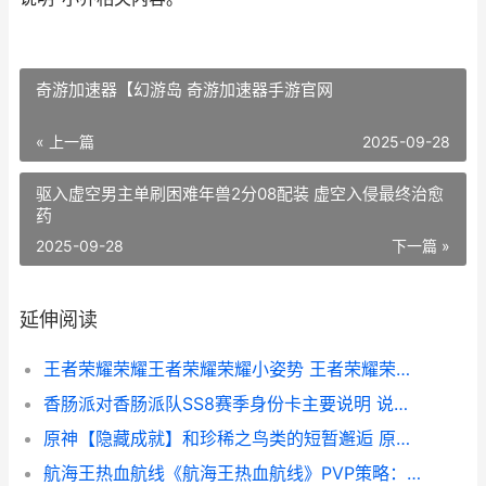
奇游加速器【幻游岛 奇游加速器手游官网
« 上一篇
2025-09-28
驱入虚空男主单刷困难年兽2分08配装 虚空入侵最终治愈
药
2025-09-28
下一篇 »
延伸阅读
王者荣耀荣耀王者荣耀荣耀小姿势 王者荣耀荣耀王者多少星
香肠派对香肠派队SS8赛季身份卡主要说明 说一说香肠派对
原神【隐藏成就】和珍稀之鸟类的短暂邂逅 原神魈隐藏成就
航海王热血航线《航海王热血航线》PVP策略：梦想和现实的转变 航海王热血航线鬼岛路飞