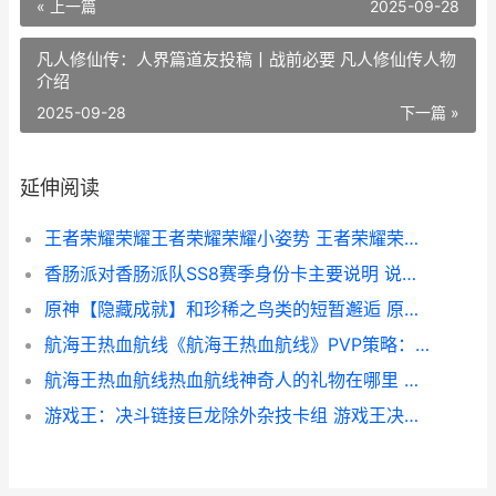
« 上一篇
2025-09-28
凡人修仙传：人界篇道友投稿丨战前必要 凡人修仙传人物
介绍
2025-09-28
下一篇 »
延伸阅读
王者荣耀荣耀王者荣耀荣耀小姿势 王者荣耀荣耀王者多少星
香肠派对香肠派队SS8赛季身份卡主要说明 说一说香肠派对
原神【隐藏成就】和珍稀之鸟类的短暂邂逅 原神魈隐藏成就
航海王热血航线《航海王热血航线》PVP策略：梦想和现实的转变 航海王热血航线鬼岛路飞
航海王热血航线热血航线神奇人的礼物在哪里 航海王热血航线鬼岛路飞
游戏王：决斗链接巨龙除外杂技卡组 游戏王决斗链接经典服