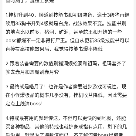
省时刻了，流程上就是
1.挂机升到40，顺道刷技能书和初级装备，道士3级狗再继
续用35狗书升到4级就是白虎，战法效果不变。技能书刷
的地点比以前多，猪洞，矿洞，甚至蛇王和开始的一些
boss都爆不一定非得打尸王。但自从更新35级技能书可以
直接提高技能效果后，我觉得技能书爆率降低
2.跟着装备需要的数值刷猪洞蜈蚣洞和祖玛，祖玛套齐了
就去赤月和恶魔刷赤月套
3.最终就是皓月了！也许是作者需要进步游戏可玩性，现
在小怪爆极品的概率几乎没有，挂机收益降低，因此需要
定点上线清boss！
4.特戒最有用的就是传送，不但可以更快的到地图，还能
买各种物品，其他的特戒也就护身戒指有点用，剩下的几
乎没用，就是为了凑数值而已。不了解何者boss出何者，