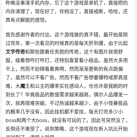
昨晚没事清手机内存，忘了这个游戏是单机了，直接把的
内存清理了，现在好了，存档没了，直接戒断，哈哈，还
真有点解脱的感觉。
首先感谢作者的付出，这个游戏做的真不错，最开始是刚
过完年，第一次看见的时候真的是每天肝到爆，由于比起
文字传奇
和那些跟着任务跑的传奇，这个有图片就很舒
服，接着想咋打咋打，还特别喜爱看小极品，虽然大多用
不上，然而不妨碍看着爽啊，然而渐渐更新的有点跑偏
了，虽然可以不看广告，然而不看广告想要爆特戒那真是
难，大
魔
王和公主的爆率实在感动人，也也许是我刷的时
刻长了？毕竟极品的数值需求越来越高，偶尔人品爆发一
次，就再很难突破。不过热诚越来越少，由于小怪暴极品
的概率几乎没有，因此挂机都不爱挂，每天打完多少小
boss和两个大boss，就没有可玩的了。因此号突然没了，
反倒还不难受了。说到策略，这个游戏现在新入坑比开始