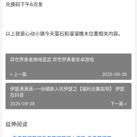
兑换码下午6点发
以上就是心动小镇今天萤石和溜溜橡木位置相关内容。
异世界勇者换啥蓝武 异世界勇者安卓游戏
« 上一篇
2025-09-28
伊瑟滴滴滴~一份萌新入坑伊瑟之【福利合集指导】 伊瑟
拉抖音
2025-09-28
下一篇 »
延伸阅读