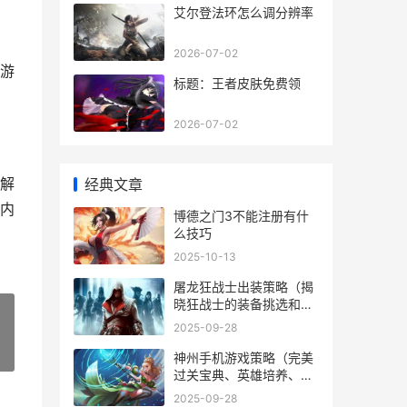
艾尔登法环怎么调分辨率
2026-07-02
游
标题：王者皮肤免费领
2026-07-02
解
经典文章
内
博德之门3不能注册有什
么技巧
2025-10-13
屠龙狂战士出装策略（揭
晓狂战士的装备挑选和诀
窍 狂战屠龙官网
2025-09-28
»
神州手机游戏策略（完美
过关宝典、英雄培养、装
备强化等策略大揭晓 神州
2025-09-28