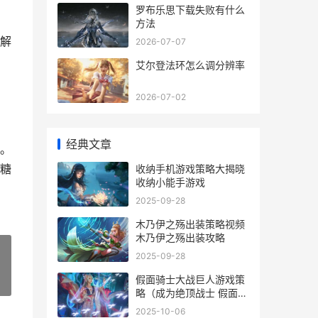
罗布乐思下载失败有什么
方法
解
2026-07-07
艾尔登法环怎么调分辨率
2026-07-02
经典文章
。
糖
收纳手机游戏策略大揭晓
收纳小能手游戏
2025-09-28
木乃伊之殇出装策略视频
木乃伊之殇出装攻略
2025-09-28
假面骑士大战巨人游戏策
»
略（成为绝顶战士 假面骑
士巨骑是哪个年代
2025-10-06