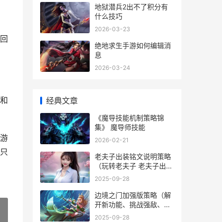
地狱潜兵2出不了积分有
什么技巧
2026-03-23
回
绝地求生手游如何编辑消
息
2026-03-24
和
经典文章
《魔导技能机制策略锦
集》 魔导师技能
游
2026-02-21
只
老夫子出装铭文说明策略
（玩转老夫子 老夫子出装
铭文赖神s38
2025-09-28
边境之门加强版策略（解
开新功能、挑战强敌、获
取珍贵装备 边境之门加强
2025-09-28