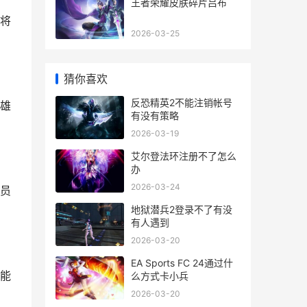
王者荣耀皮肤碎片吕布
将
2026-03-25
猜你喜欢
反恐精英2不能注销帐号
雄
有没有策略
2026-03-19
艾尔登法环注册不了怎么
办
2026-03-24
员
地狱潜兵2登录不了有没
有人遇到
2026-03-20
EA Sports FC 24通过什
能
么方式卡小兵
2026-03-20