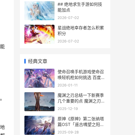
## 绝地求生手游如何技
能加点
2026-07-02
星战绝地幸存者怎么积累
积分
2026-07-02
能
经典文章
使命召唤手机游戏使命召
唤轻机枪如何挑选 百度使
命召唤手游
2026-01-11
魔渊之刃总结一下新赛季
。
几个重要的点 魔渊之刃机
制
2025-12-19
原神《原神》第二张纳塔
篇OST「遥古喁望之阳」
地
现已正式上线 原神第一期
2025-09-28