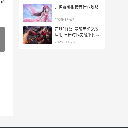
都
原神解绑报错有什么攻略
2025-12-07
石器时代：觉醒尼斯5V5
适用 石器时代觉醒平民最
强阵容
2025-09-28
»