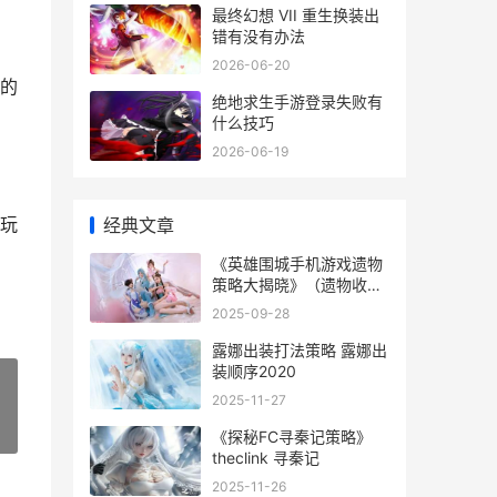
最终幻想 VII 重生换装出
错有没有办法
2026-06-20
的
绝地求生手游登录失败有
什么技巧
2026-06-19
玩
经典文章
《英雄围城手机游戏遗物
策略大揭晓》（遗物收
集、合成和进阶策略 英雄
2025-09-28
围城手游
露娜出装打法策略 露娜出
装顺序2020
2025-11-27
»
《探秘FC寻秦记策略》
theclink 寻秦记
2025-11-26