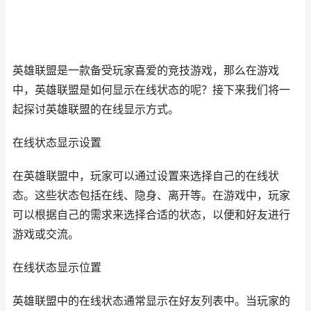
英雄联盟是一款备受玩家喜爱的竞技游戏，那么在游戏
中，英雄联盟是如何显示在线状态的呢？接下来我们将一
起探讨英雄联盟的在线显示方式。
在线状态显示设置
在英雄联盟中，玩家可以通过设置来选择自己的在线状
态。这些状态包括在线、隐身、离开等。在游戏中，玩家
可以根据自己的需求来选择合适的状态，以便和好友进行
游戏或交流。
在线状态显示位置
英雄联盟中的在线状态通常显示在好友列表中。当玩家的