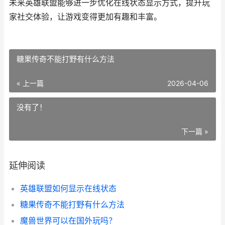
未来英雄联盟能够进一步优化在线状态显示方式，提升玩
家社交体验，让游戏变得更加有趣和丰富。
糖果传奇不能打野有什么方法
« 上一篇
2026-04-06
没有了！
下一篇 »
延伸阅读
英雄联盟如何显示在线状态
糖果传奇不能打野有什么方法
魔兽世界可以在国外玩吗？