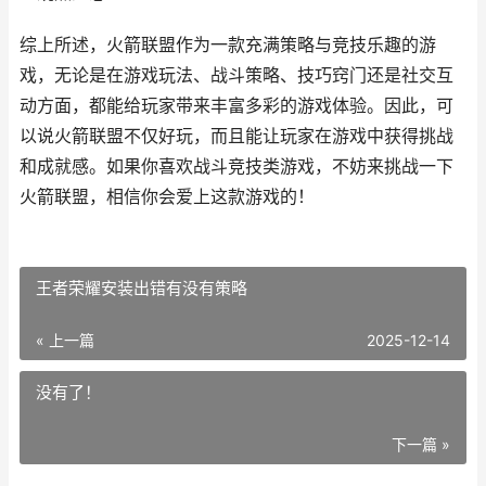
综上所述，火箭联盟作为一款充满策略与竞技乐趣的游
戏，无论是在游戏玩法、战斗策略、技巧窍门还是社交互
动方面，都能给玩家带来丰富多彩的游戏体验。因此，可
以说火箭联盟不仅好玩，而且能让玩家在游戏中获得挑战
和成就感。如果你喜欢战斗竞技类游戏，不妨来挑战一下
火箭联盟，相信你会爱上这款游戏的！
王者荣耀安装出错有没有策略
« 上一篇
2025-12-14
没有了！
下一篇 »