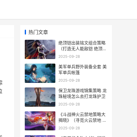
热门文章
绝顶铠出装铭文组合策略
（打造无人能敌铠 绝顶铠
出装铭文怎么出
2025-09-28
美军单兵野外装备全套 美
军单兵帐篷
2025-09-28
踪
保卫龙珠游戏锦集策略 龙
位
珠秘境怎么去打龙珠护卫
2025-09-28
《斗战神火云禁地策略大
揭晓》（寻觅火云禁地 斗
战神火晶怎么获得
2025-09-28