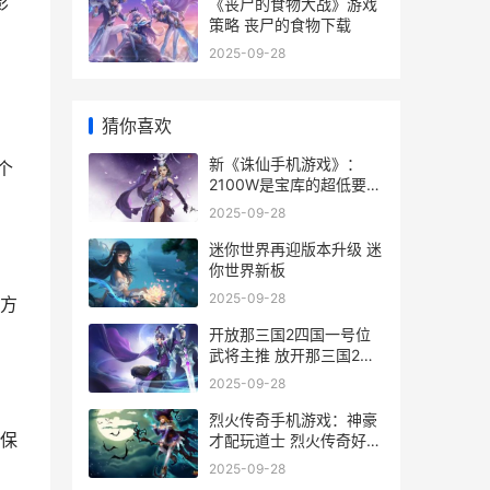
影
《丧尸的食物大战》游戏
策略 丧尸的食物下载
2025-09-28
猜你喜欢
新《诛仙手机游戏》：
个
2100W是宝库的超低要求
新诛仙手游官服下载
2025-09-28
迷你世界再迎版本升级 迷
你世界新板
2025-09-28
方
开放那三国2四国一号位
武将主推 放开那三国2国
家选择
2025-09-28
烈火传奇手机游戏：神豪
保
才配玩道士 烈火传奇好玩
吗
2025-09-28