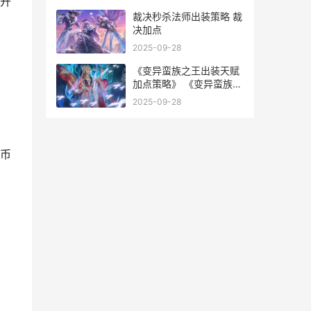
开
裁决秒杀法师出装策略 裁
决加点
2025-09-28
《变异蛮族之王出装天赋
加点策略》 《变异蛮族之
王》在线看
2025-09-28
币