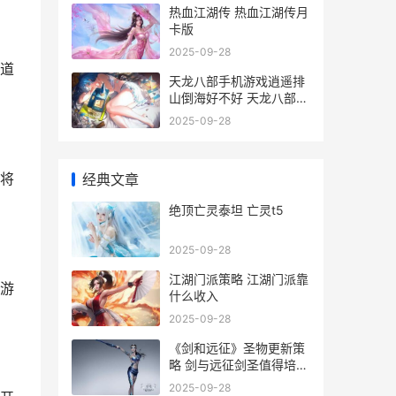
热血江湖传 热血江湖传月
卡版
2025-09-28
道
天龙八部手机游戏逍遥排
山倒海好不好 天龙八部手
机游戏里可以用的符号
2025-09-28
将
经典文章
绝顶亡灵泰坦 亡灵t5
2025-09-28
江湖门派策略 江湖门派靠
游
什么收入
2025-09-28
《剑和远征》圣物更新策
略 剑与远征剑圣值得培养
吗
2025-09-28